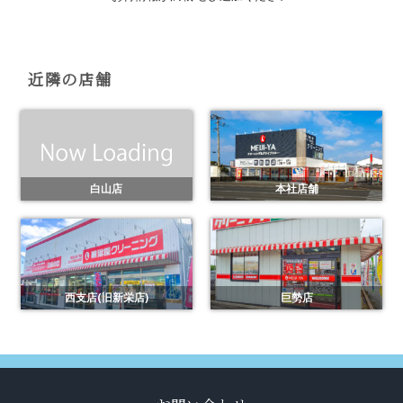
近隣の店舗
白山店
本社店舗
西支店(旧新栄店)
巨勢店