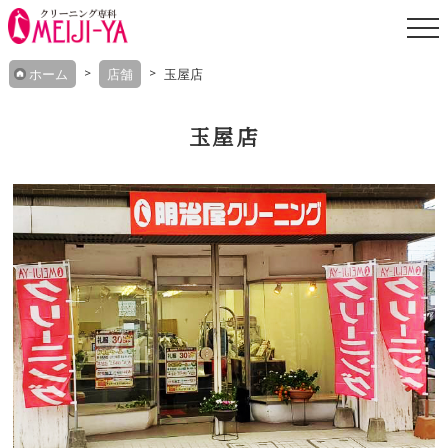
Skip
ホーム
店舗
玉屋店
to
content
玉屋店