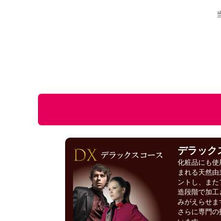
デラック
化粧品にも使
まれる天然由
ントし、また
造段階で加工
みがえらせま
さらに専門の