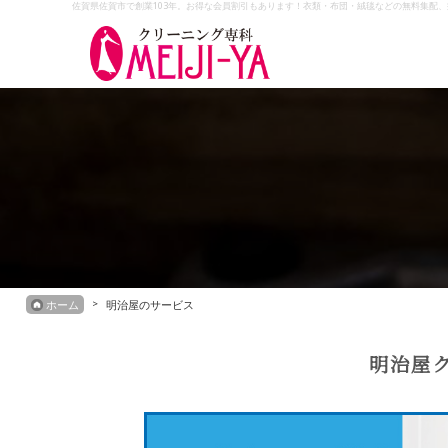
佐賀県佐賀市で創業103年。お得な会員割引もあります！衣類・布団・絨毯などの無料集配
Skip
to
content
ホーム
明治屋のサービス
明治屋