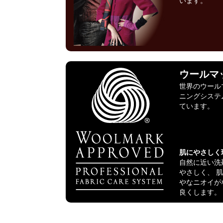
います。
ウールマ
世界のウール
ニングシステ
ています。
肌にやさしく
自然に近い洗
やさしく、 
やなニオイが
良くします。