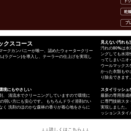
ックスコース
見えない汚れも
汚れの80%は
マークカンパニーが唯一、認めたウォータークリー
ングしても水溶
ム(ラグーン)を導入し、テーラーの仕上げを実現し
ってしまいニオ
ウールマックス
かった衣類もや
り除去できます
環境にもやさしい
スタイリッシュ
剤、 清流水でクリーニングしていますので環境に
最新の専用形成
肌の弱い方にも安心です。 もちろんドライ溶剤のい
に専門技術スタ
なく 洗剤のほのかな森林の香りが着心地をさらに
実現しました。
ッションスタイ
↓↓詳しくはこちら↓↓