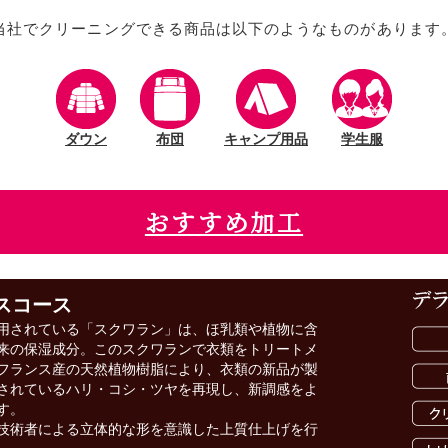
当社でクリーニングできる商品は以下のようなものがあります
ダウン
布団
キャンプ用品
学生服
おすすめ加工
スコース
用されている「スクワラン」は、ほ乳類や植物に含
来の保湿成分。このスクワランで衣類をトリートメ
フランス産の天然植物樹脂により、衣類の新品が製
されているハリ・コシ・ツヤを再現し、新調感をよ
す。
技術者による立体的な形を意識した上質仕上げを行