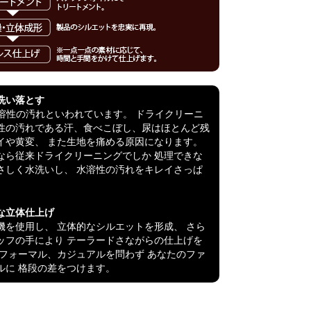
洗い落とす
水溶性の汚れといわれています。 ドライクリーニ
性の汚れである汗、食べこぼし、尿はほとんど残
イや黄変、 また生地を痛める原因になります。
なら従来ドライクリーニングでしか 処理できな
さしく水洗いし、 水溶性の汚れをキレイさっぱ
。
な立体仕上げ
機を使用し、 立体的なシルエットを形成、 さら
ッフの手により テーラードさながらの仕上げを
 フォーマル、カジュアルを問わず あなたのファ
ルに 格段の差をつけます。