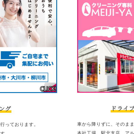
ドライ
ング
車から降りずに、そのま
を行っております。
本社工場
、
駅北支店
、
ア
ます。