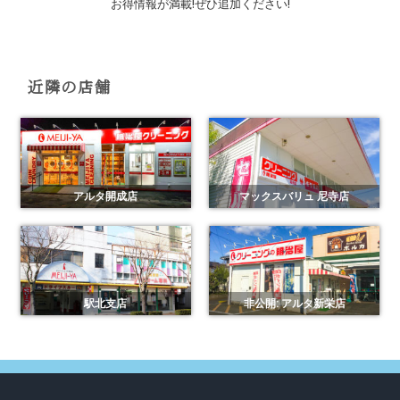
お得情報が満載!ぜひ追加ください!
近隣の店舗
アルタ開成店
マックスバリュ 尼寺店
駅北支店
非公開: アルタ新栄店