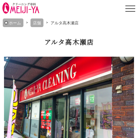
Skip
ホーム
店舗
アルタ高木瀬店
to
content
アルタ高木瀬店