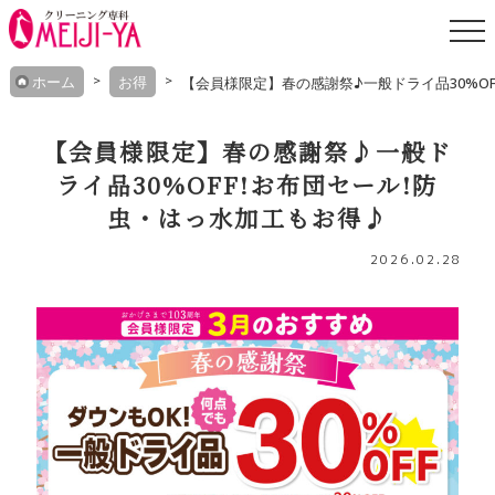
Skip
ホーム
お得
【会員様限定】春の感謝祭♪一般ドライ品30%OF
to
content
【会員様限定】春の感謝祭♪一般ド
ライ品30%OFF!お布団セール!防
虫・はっ水加工もお得♪
2026.02.28