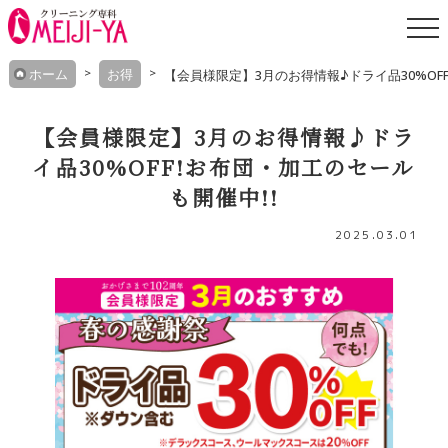
Skip
ホーム
お得
【会員様限定】3月のお得情報♪ドライ品30%OFF
to
content
【会員様限定】3月のお得情報♪ドラ
イ品30%OFF!お布団・加工のセール
も開催中!!
2025.03.01