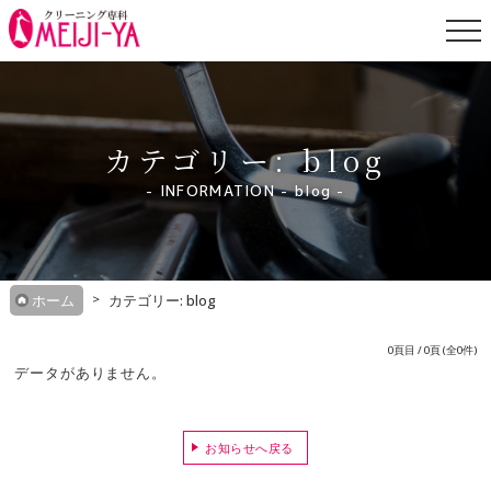
Skip
to
content
カテゴリー: blog
INFORMATION - blog
ホーム
カテゴリー: blog
0
頁目
/
0
頁 (全0件)
データがありません。
お知らせへ戻る