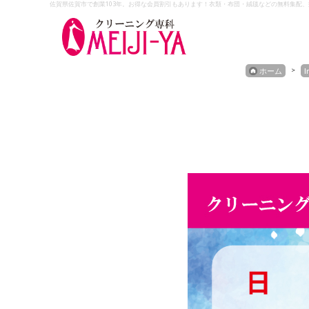
佐賀県佐賀市で創業103年。お得な会員割引もあります！衣類・布団・絨毯などの無料集配
Skip
ホーム
I
to
content