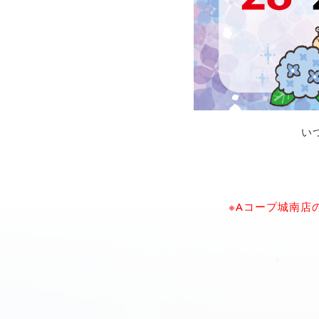
い
※Aコープ城南店