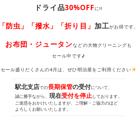
ドライ品
30%OFF
に!!
「防虫」「撥水」「折り目」
加工
がお得です
お布団・ジュータン
などの大物クリーニングも
セール中です♪
セール盛りだくさんの4月は、ぜひ明治屋をご利用ください
駅北支店
長期保管
の受付
での
について、
現在
受付を停止
誠に勝手ながら、
しております。
ご迷惑をおかけいたしますが、ご理解・ご協力のほど
よろしくお願いいたします。