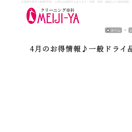
佐賀県佐賀市で創業103年。お得な会員割引もあります！衣類・布団・絨毯などの無料集配
Skip
ホーム
to
content
4月のお得情報♪一般ドライ品