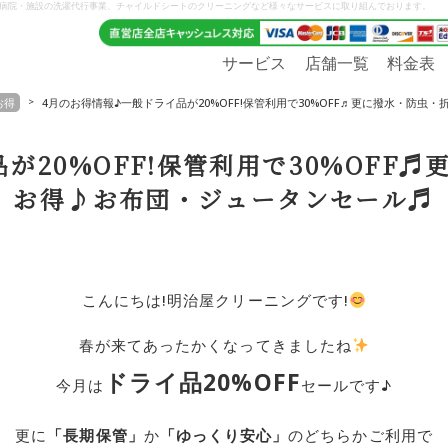
、病院・施設の洗濯代行事業、チャイルドシートのクリーニングなど様々なサービスに取り組んでおります。
サービス
店舗一覧
料金表
お得
4月のお得情報♪一般ドライ品が20%OFF!保管利用で30%OFF♬更に撥水・防
が20%OFF!保管利用で30%OFF
お得♪お布団・ジュータンセール♬
こんにちは!明治屋クリーニングです!
春が来てあったかくなってきましたね
ドライ品20%OFF
今月は
セールです♪
更に
「長期保管」
か
「ゆっくり安心」
のどちらかご利用で