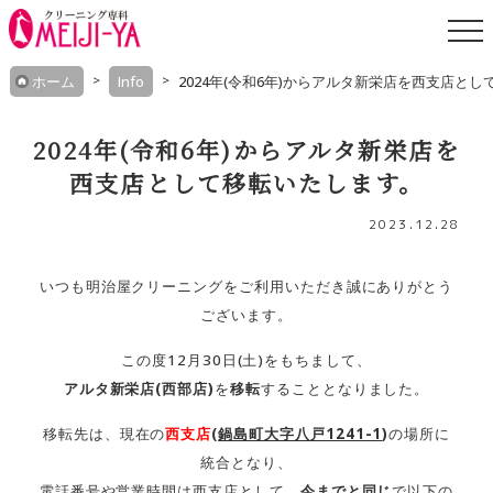
Skip
ホーム
Info
2024年(令和6年)からアルタ新栄店を西支店と
to
content
2024年(令和6年)からアルタ新栄店を
西支店として移転いたします。
2023.12.28
いつも明治屋クリーニングをご利用いただき誠にありがとう
ございます。
この度12月30日(土)をもちまして、
アルタ新栄店(西部店)
を
移転
することとなりました。
移転先は、現在の
西支店
(
鍋島町大字八戸1241-1
)
の場所に
統合となり、
電話番号や営業時間は西支店として、
今までと同じ
で以下の