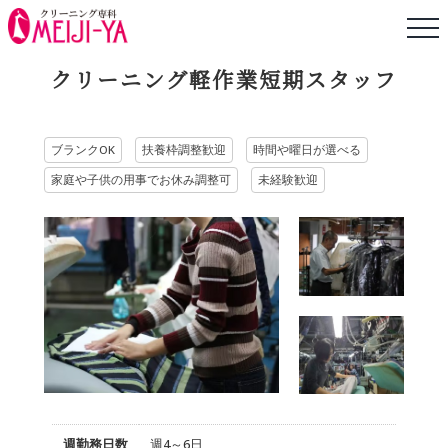
Skip
クリーニング軽作業短期スタッフ
to
content
ブランクOK
扶養枠調整歓迎
時間や曜日が選べる
家庭や子供の用事でお休み調整可
未経験歓迎
週勤務日数
週4～6日